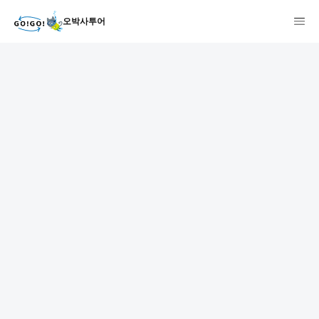
오박사투어
1
2
3
7건
개요
스케줄
장소
상품 및 가격 상세
faq
주의사항
리뷰