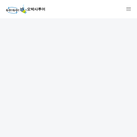
오박사투어
1
2
3
7건
개요
스케줄
장소
상품 및 가격 상세
faq
주의사항
리뷰