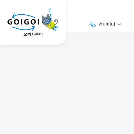
액티비티
오박사투어
1
2
3
7건
개요
스케줄
장소