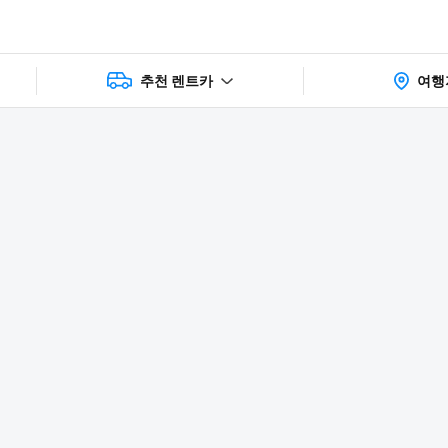
추천 렌트카
여행
상품 및 가
faq
주의사항
리뷰
격 상세