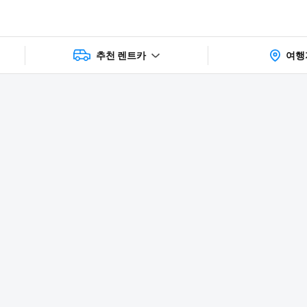
추천 렌트카
여행
상품 및 가
faq
주의사항
리뷰
격 상세