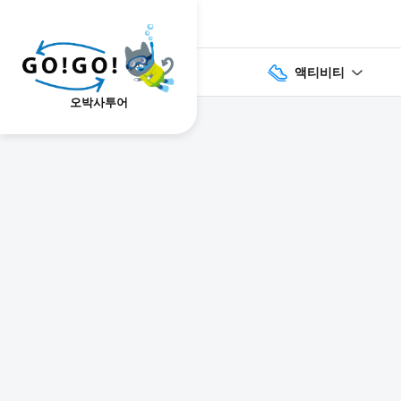
액티비티
오박사투어
1
2
3
7건
개요
스케줄
장소