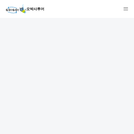
오박사투어
1
2
3
7건
개요
스케줄
장소
상품 및 가격 상세
faq
주의사항
리뷰