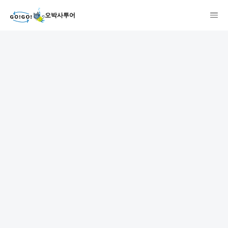
오박사투어
1
2
3
7건
개요
스케줄
장소
상품 및 가격 상세
faq
주의사항
리뷰