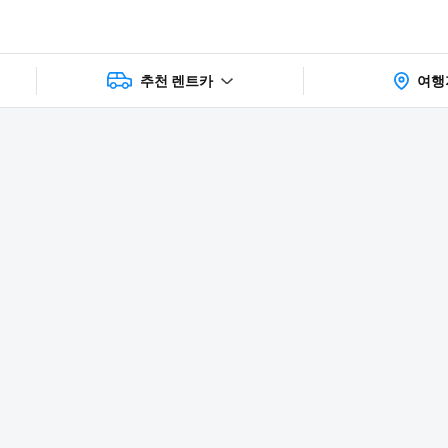
추천 렌트카
여행
상품 및 가
faq
주의사항
리뷰
격 상세