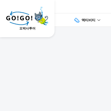
액티비티
오박사투어
1
2
3
7건
개요
스케줄
장소