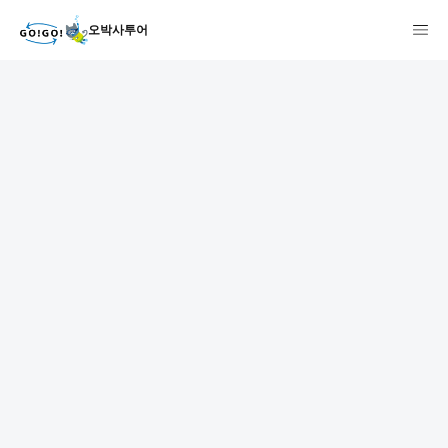
오박사투어
1
2
3
7건
개요
스케줄
장소
상품 및 가격 상세
faq
주의사항
리뷰