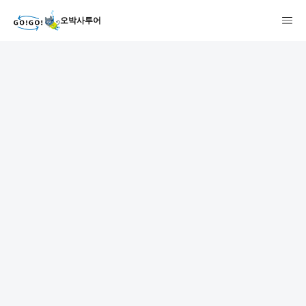
오박사투어
1
2
3
7건
개요
스케줄
장소
상품 및 가격 상세
faq
주의사항
리뷰