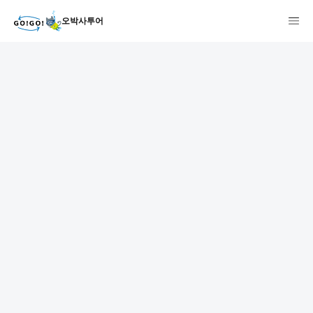
오박사투어
1
2
3
7건
개요
스케줄
장소
상품 및 가격 상세
faq
주의사항
리뷰