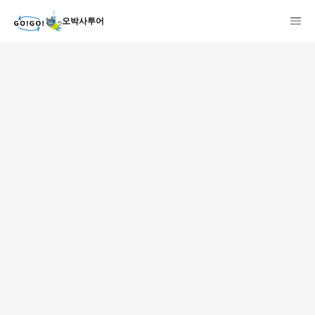
오박사투어
1
2
3
7건
개요
스케줄
장소
상품 및 가격 상세
faq
주의사항
리뷰