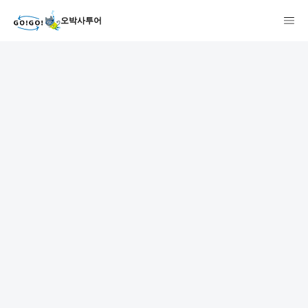
오박사투어
1
2
3
7건
개요
스케줄
장소
상품 및 가격 상세
faq
주의사항
리뷰