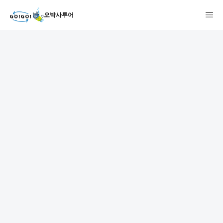
오박사투어
1
2
3
7건
개요
스케줄
장소
상품 및 가격 상세
faq
주의사항
리뷰