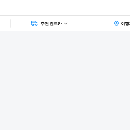
추천 렌트카
여행
상품 및 가
faq
주의사항
리뷰
격 상세