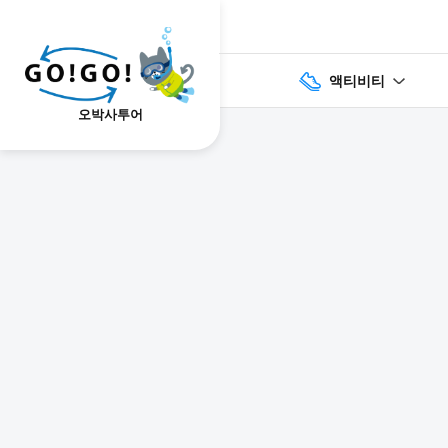
액티비티
오박사투어
1
2
3
7건
개요
스케줄
장소