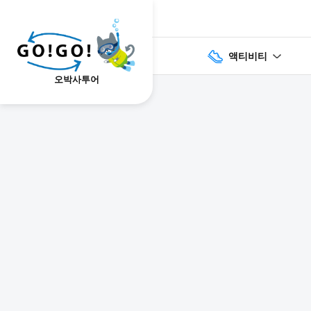
액티비티
오박사투어
1
2
3
7건
개요
스케줄
장소