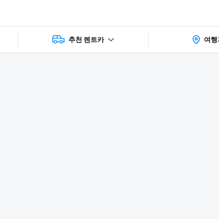
추천 렌트카
여행
상품 및 가
faq
주의사항
리뷰
격 상세