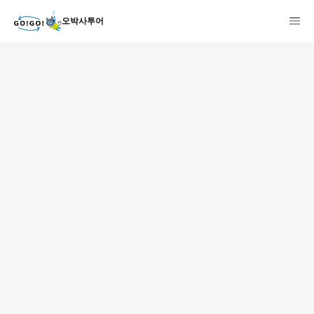
오박사투어
1
2
3
7건
개요
스케줄
장소
상품 및 가격 상세
faq
주의사항
리뷰