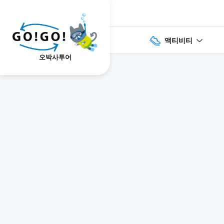
액티비티
오박사투어
1
2
3
7건
개요
스케줄
장소