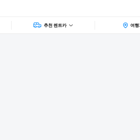
추천 렌트카
여행
상품 및 가
faq
주의사항
리뷰
격 상세