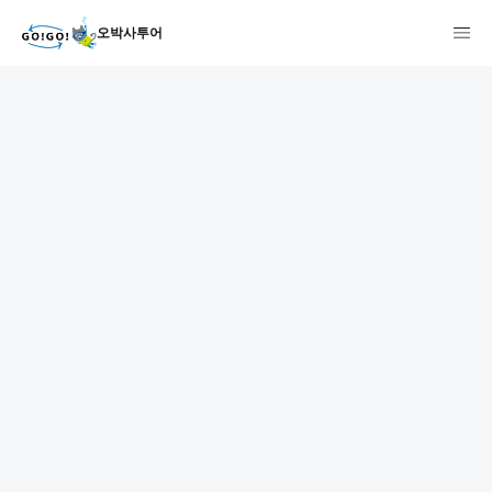
오박사투어
1
2
3
7건
개요
스케줄
장소
상품 및 가격 상세
faq
주의사항
리뷰