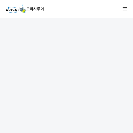
오박사투어
1
2
3
7건
개요
스케줄
장소
상품 및 가격 상세
faq
주의사항
리뷰